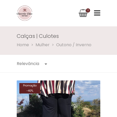
0
Calças | Culotes
Calças | Culotes
Home
Mulher
Outono / Inverno
Relevância
Promoção
-
40
%