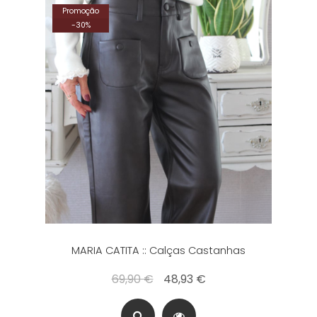
Promoção
-
30
%
MARIA CATITA :: Calças Castanhas
69,90 €
48,93 €