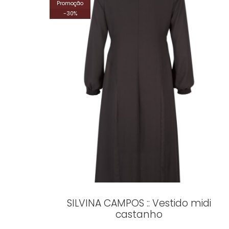
Promoção
-
30
%
SILVINA CAMPOS :: Vestido midi
castanho