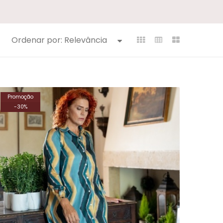
Ordenar por:
Relevância
Promoção
-
30
%