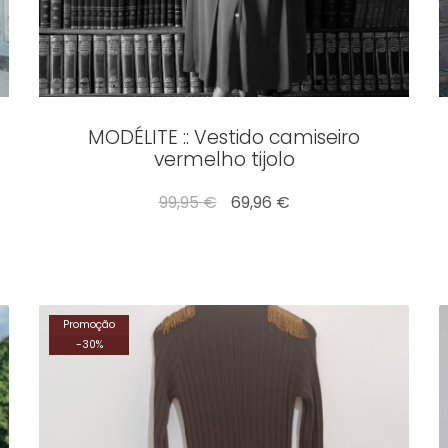
MODÉLITE :: Vestido camiseiro
vermelho tijolo
99,95 €
69,96 €
Promoção
-
30
%