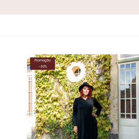
Promoção
-
30
%