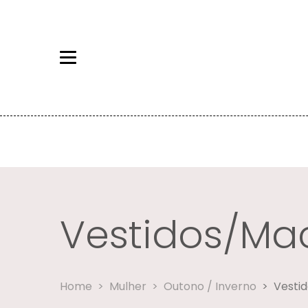
Vestidos/Ma
Vestidos/Macacõ
Home
Mulher
Outono / Inverno
Vesti