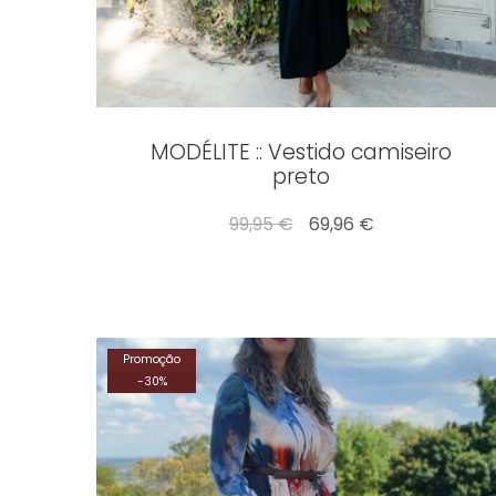
MODÉLITE :: Vestido camiseiro
preto
99,95 €
69,96 €
Promoção
-
30
%