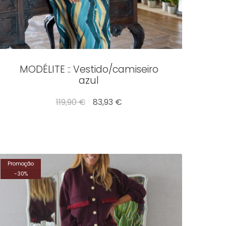
MODÉLITE :: Vestido/camiseiro
azul
119,90 €
83,93 €
Promoção
-
30
%