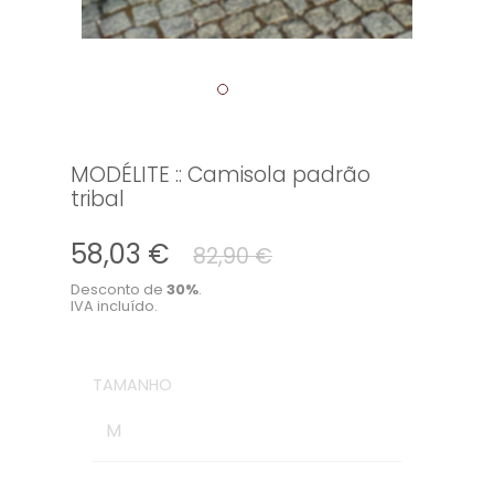
MODÉLITE :: Camisola padrão
tribal
58,03 €
82,90 €
Desconto de
30
%
.
IVA incluído.
Quantidade
TAMANHO
M