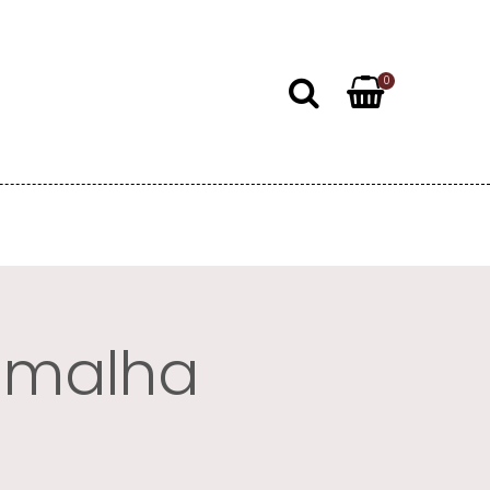
0
e malha