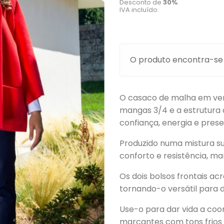
Desconto de
30
%
.
IVA incluído.
O produto encontra-se
O casaco de malha em verm
mangas 3/4 e a estrutura 
confiança, energia e prese
Produzido numa mistura su
conforto e resistência, 
Os dois bolsos frontais a
tornando-o versátil para 
Use-o para dar vida a coo
marcantes com tons frios o