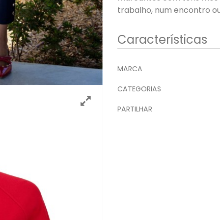
trabalho, num encontro o
Características
Características
MARCA
CATEGORIAS
PARTILHAR
Características