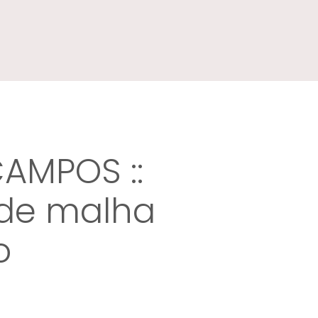
CAMPOS ::
de malha
o