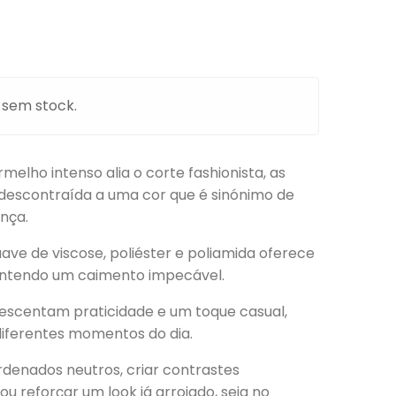
 sem stock.
elho intenso alia o corte fashionista, as
descontraída a uma cor que é sinónimo de
nça.
ave de viscose, poliéster e poliamida oferece
mantendo um caimento impecável.
crescentam praticidade e um toque casual,
diferentes momentos do dia.
rdenados neutros, criar contrastes
u reforçar um look já arrojado, seja no