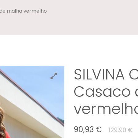
 de malha vermelho
SILVINA 
Casaco 
vermelh
90,93 €
129,90 €