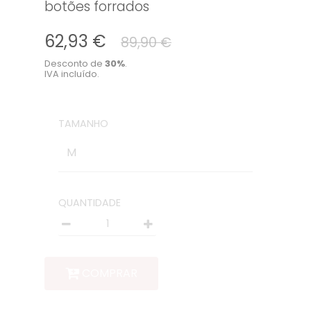
botões forrados
62,93 €
89,90 €
Desconto de
30
%
.
IVA incluído.
Quantidade
TAMANHO
M
QUANTIDADE
Quantidade
COMPRAR